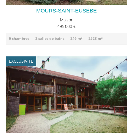
MOURS-SAINT-EUSÈBE
Maison
495 000 €
6 chambres
2 salles de bains
246 m²
2528 m²
EXCLUSIVITÉ