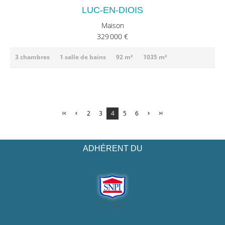
LUC-EN-DIOIS
Maison
329 000 €
3 chambres
1 salle de bains
92 m²
1035 m²
2
3
4
5
6
ADHÉRENT DU