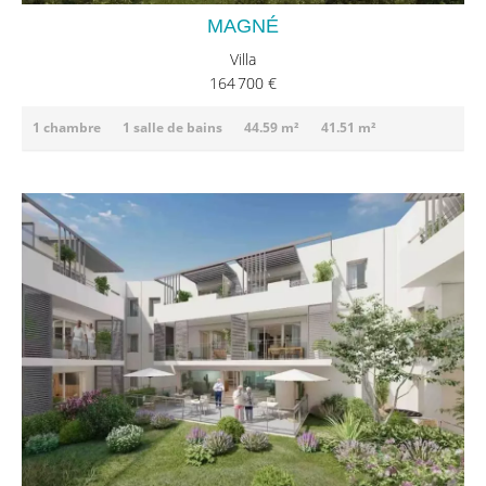
MAGNÉ
Villa
164 700 €
1 chambre
1 salle de bains
44.59 m²
41.51 m²