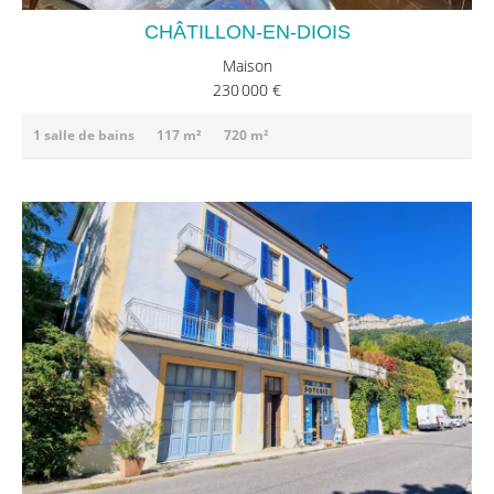
CHÂTILLON-EN-DIOIS
Maison
230 000 €
1 salle de bains
117 m²
720 m²