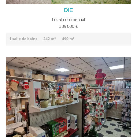
DIE
Local commercial
389 000 €
1 salle de bains
242 m²
490 m²