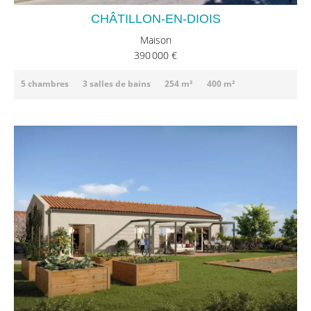
CHÂTILLON-EN-DIOIS
Maison
390 000 €
5 chambres
3 salles de bains
254 m²
400 m²