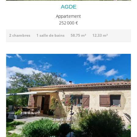
AGDE
Appartement
252 000 €
2 chambres
1 salle de bains
58.75 m²
12.33 m²